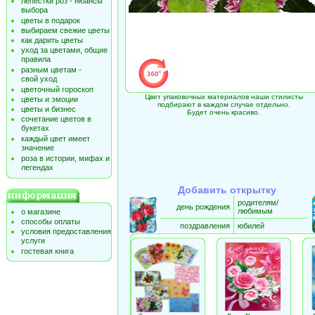
лепестки роз - нюансы
выбора
цветы в подарок
выбираем свежие цветы
как дарить цветы
уход за цветами, общие
правила
разным цветам -
свой уход
цветочный гороскоп
Цвет упаковочных материалов наши стилисты
цветы и эмоции
подбирают в каждом случае отдельно.
цветы и бизнес
Будет очень красиво.
сочетание цветов в
букетах
каждый цвет имеет
значение
роза в истории, мифах и
легендах
Добавить открытку
родителям/
день рождения
любимым
о магазине
способы оплаты
поздравления
юбилей
условия предоставления
услуги
гостевая книга