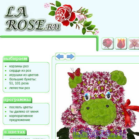
корзины роз
сердце из роз
игрушки из цветов
большие букеты:
51, 101 роза
лепестки роз
послать цветы
ты далеко от меня
корпоративное
предложение