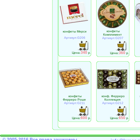
конфеты
конфеты Мерси
Комплимент
Артикул:G206
Артикул:G207
340
360
Цена:
р.
Цена:
р.
конфеты
конф. Ферреро
Ферреро Роше
Коллекция
Артикул:G211
Артикул:G212
600
650
Цена:
р.
Цена:
р.
© 2005-2016 Все права защищены