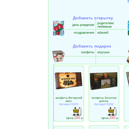
Добавить открытку
родителям/
день рождения
любимым
поздравления
юбилей
Добавить подарок
конфеты
игрушки
конфеты Вечерний
конфеты Золотые
звон
купола
Артикул:G201
Артикул:G202
280
280
Цена:
р.
Цена:
р.