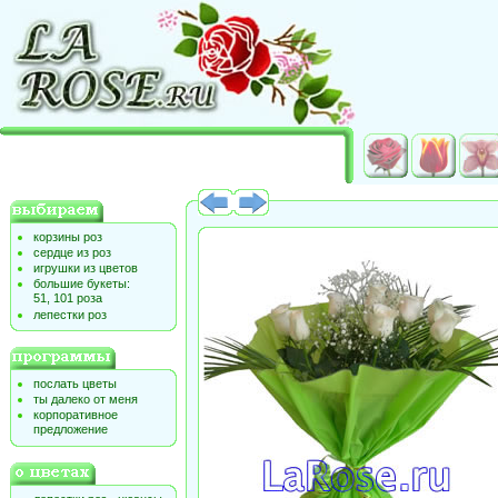
корзины роз
сердце из роз
игрушки из цветов
большие букеты:
51, 101 роза
лепестки роз
послать цветы
ты далеко от меня
корпоративное
предложение