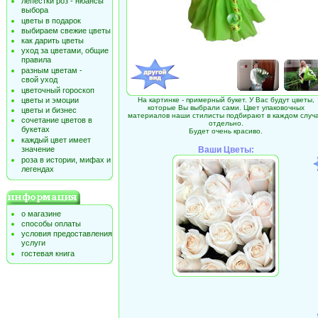
лепестки роз - нюансы
выбора
цветы в подарок
выбираем свежие цветы
как дарить цветы
уход за цветами, общие
правила
разным цветам -
свой уход
цветочный гороскоп
цветы и эмоции
На картинке - примерный букет. У Вас будут цветы,
которые Вы выбрали сами. Цвет упаковочных
цветы и бизнес
материалов наши стилисты подбирают в каждом случ
сочетание цветов в
отдельно.
букетах
Будет очень красиво.
каждый цвет имеет
значение
Ваши Цветы:
роза в истории, мифах и
легендах
о магазине
способы оплаты
условия предоставления
услуги
гостевая книга